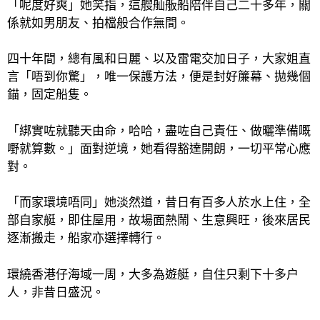
「呢度好爽」她笑指，這艘舢舨船陪伴自己二十多年，關
係就如男朋友、拍檔般合作無間。
四十年間，總有風和日麗、以及雷電交加日子，大家姐直
言「唔到你驚」，唯一保護方法，便是封好簾幕、拋幾個
錨，固定船隻。
「綁實咗就聽天由命，哈哈，盡咗自己責任、做曬準備嘅
嘢就算數。」面對逆境，她看得豁達開朗，一切平常心應
對。
「而家環境唔同」她淡然道，昔日有百多人於水上住，全
部自家艇，即住屋用，故場面熱鬧、生意興旺，後來居民
逐漸搬走，船家亦選擇轉行。
環繞香港仔海域一周，大多為遊艇，自住只剩下十多户
人，非昔日盛況。