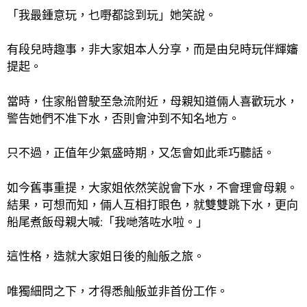
「我最鍾意玩，乜嘢都諗到玩」她笑說。
有段兒時趣事，非大家姐本人分享，而是由兒時玩伴輝嬸
提起。
當時，住家船曾駛至急流附近，母親知道倆人喜歡玩水，
警告她們不准下水，否則會沖到不知
名地方。
只不過，正值年少氣盛時期，又怎會如此乖巧聽話。
如今舊事重提，大家姐依然笑說會下水，不會理會母親。
結果，可想而知，倆人互相打眼色，就雙雙跳下水，更向
船尾煮飯母親大喊:「我哋落咗水啦。」
這性格，造就大家姐日後的舢舨之旅。
唯獨細問之下，才得悉舢舨並非首份工作。