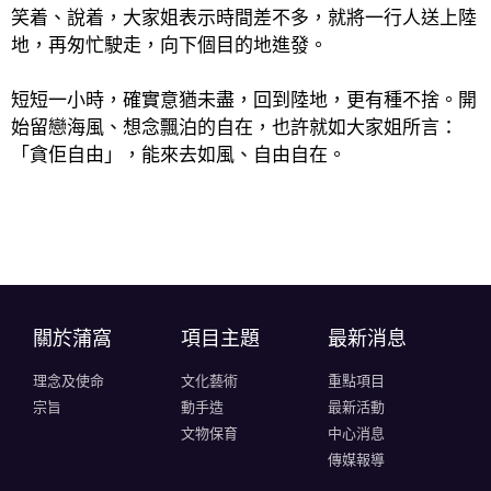
笑着、說着，大家姐表示時間差不多，就將一行人送上陸
地，再匆忙駛走，向下個目的地進發。
短短一小時，確實意猶未盡，回到陸地，更有種不捨。開
始留戀海風、想念飄泊的自在，也許就如大家姐所言：
「貪佢自由」，能來去如風、自由自在。
關於蒲窩​
項目主題
最新消息
理念及使命
文化藝術
重點項目
宗旨
動手造
最新活動
文物保育
中心消息
傳媒報導