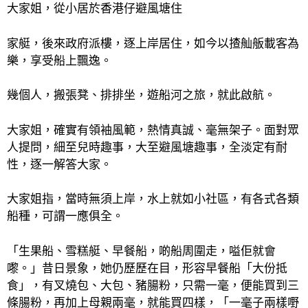
大家姐，從小居於香港仔避風塘住
家艇，後來政府派樓，逐上岸居住，如今以揸舢舨載客為
樂，享受船上飄逸。
幾個人，搬張凳、排排坐，遊船河之旅，就此啟航。
大家姐，確實有領袖風範，熱情真誠、毫無架子。面對眾
人提問，細至兒時趣事，大至避風塘趣事，全淡定有耐
性，逐一解答大家。
大家姐指，當時無須上岸，水上就如小社區，有各式各類
船種，可謂一應俱全。
「生果船、雪糕艇、早餐船，啲船周圍走，嗌佢就會
嚟。」昔日景象，她仍歷歷在目，形容早餐船「大份抵
食」，有叉燒包、大包、豬腸粉，只需一毫，便能買到三
條腸粉，再加上母親兩毫，就能買四樣，「一毫子兩樣嘢