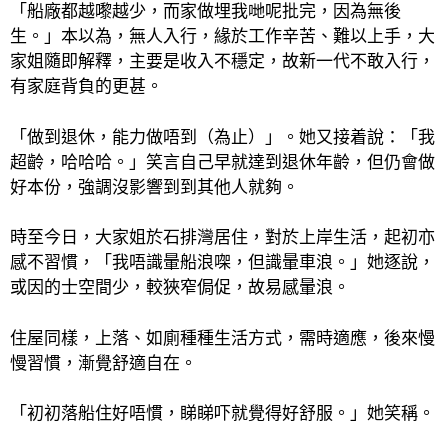
「船廠都越嚟越少，而家做埋我哋呢批完，因為無後
生。」本以為，無人入行，緣於工作辛苦、難以上手，大
家姐隨即解釋，主要是收入不穩定，故新一代不敢入行，
有家庭背負的更甚。
「做到退休，能力做唔到（為止）」。她又接着說：「我
超齡，哈哈哈。」笑言自己早就達到退休年齡，但仍會做
好本份，強調沒影響到到其他人就夠。
時至今日，大家姐於石排灣居住，對於上岸生活，起初亦
感不習慣，「我唔識暈船浪㗎，但識暈車浪。」她逐說，
或因的士空間少，較狹窄侷促，故易感暈浪。
住屋同樣，上落、如廁種種生活方式，需時適應，後來慢
慢習慣，漸覺舒適自在。
「初初落船住好唔慣，睇睇吓就覺得好舒服。」她笑稱。