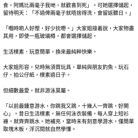
食，阿媽比兩毫子我哋，就歡喜到死」。可她選擇儲起，
留待明天：「不過俾兩毫子就唔捨得洗，會留返聽日。」
「嗰時啲人好慳，好少抌嘢。」大家姐接着說，大家物盡
其用，即使一瓶玻璃樽，都會選擇儲
起。
生活樸素、玩意簡單，換來最純粹快樂。
大家姐形容，兒時無須買玩具，單純與朋友釣魚、玩石
仔、拍公仔紙，樸素過日子。
但細數最愛，就非游泳莫屬。
「以前最鍾意游水，你跳我又跳，十幾人一齊跳，好開
心」。昔日生活樸素，無任何泳衣裝備，每人穿上短衫
褲，就齊齊跳水。她補充，當時未有刻意學游水，僅簡單
取塊木板，浮沉間就自然學懂。