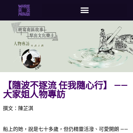
【隨波不逐流 任我隨心行】 ——
大家姐人物專訪
撰文：陳芷淇
船上的她，說是七十多歲，但仍精靈活潑、可愛開朗 ——