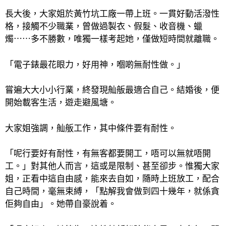
長大後，大家姐於黃竹坑工廠一帶上班。一貫好動活潑性
格，接觸不少職業，曾做過製衣、假
髮、收音機、蠟
燭⋯⋯多不勝數，唯獨一樣考起她，僅做短時間就離職。
「電子錶最花眼力，好用神，嗰啲無耐性做。」
嘗遍大大小小行業，終發現舢舨最適合自己。結婚後，便
開始載客生活，遊走避風塘。
大家姐強調，舢舨工作，其中條件要有耐性。
「呢行要好有耐性，有無客都要開工，唔可以無就唔開
工。」對其他人而言，這或是限制、甚至卻步。惟獨大家
姐，正看中這自由感，能來去自如，隨時上班放工，配合
自己時間，毫無束縛，「點解我會做到四十幾年，就係貪
佢夠自由」。她帶自豪說着。