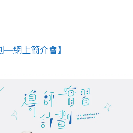
劃—網上簡介會】