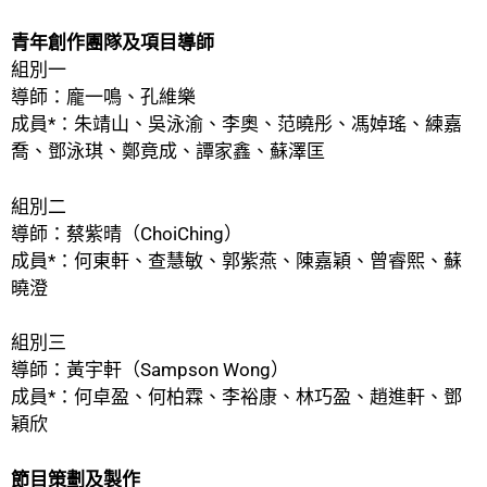
青年創作團隊及項目導師
組別一
導師：龐一鳴、孔維樂
成員*：朱靖山、吳泳渝、李奧、范曉彤、馮婥瑤、練嘉
喬、鄧泳琪、鄭竟成、譚家鑫、蘇澤匡
組別二
導師：蔡紫晴（ChoiChing）
成員*：何東軒、查慧敏、郭紫燕、陳嘉穎、曾睿熙、蘇
曉澄
組別三
導師：黃宇軒（Sampson Wong）
成員*：何卓盈、何柏霖、李裕康、林巧盈、趙進軒、鄧
穎欣
節目策劃及製作