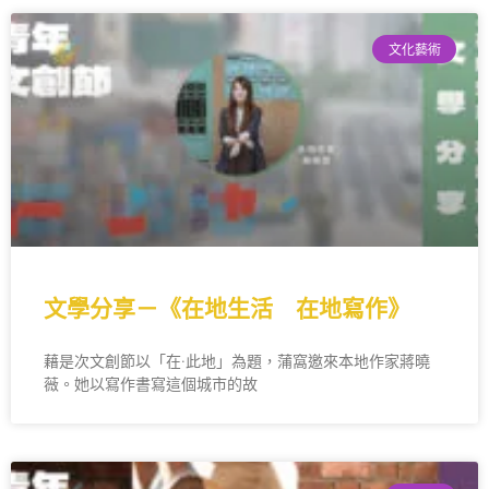
文化藝術
文學分享－《在地生活 在地寫作》
藉是次文創節以「在·此地」為題，蒲窩邀來本地作家蔣曉
薇。她以寫作書寫這個城市的故