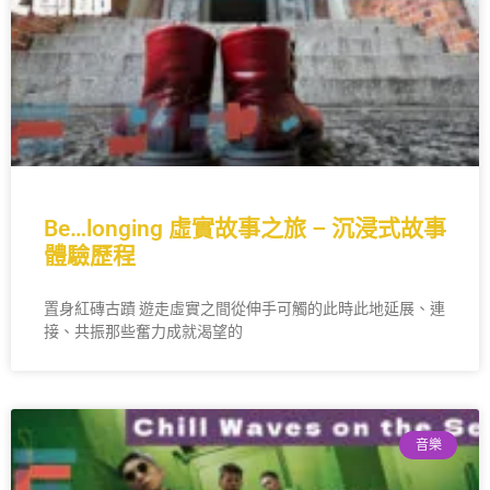
Be…longing 虛實故事之旅 – 沉浸式故事
體驗歷程
置身紅磚古蹟 遊走虛實之間從伸手可觸的此時此地延展、連
接、共振那些奮力成就渴望的
音樂