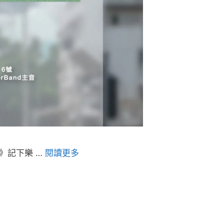
團》記下樂 …
閱讀更多