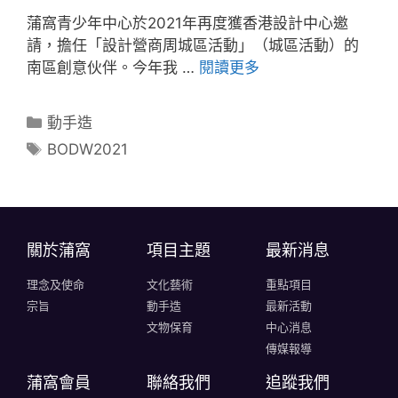
蒲窩青少年中心於2021年再度獲香港設計中心邀
請，擔任「設計營商周城區活動」（城區活動）的
南區創意伙伴。今年我 …
閱讀更多
動手造
BODW2021
關於蒲窩​
項目主題
最新消息
理念及使命
文化藝術
重點項目
宗旨
動手造
最新活動
文物保育
中心消息
傳媒報導
蒲窩會員
聯絡我們
追蹤我們