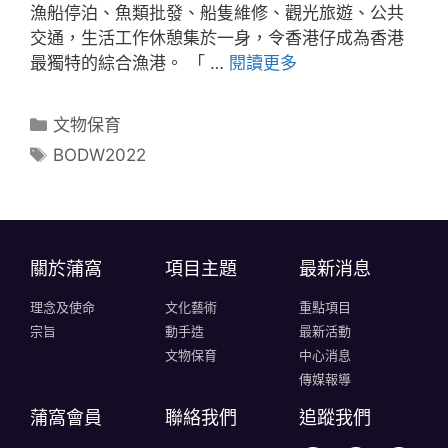
漁船停泊、魚類批發、船隻維修、觀光旅遊、公共
交通，生活工作休憩集於一身，令香港仔成為香港
最獨特的綜合漁港。 「 …
閱讀更多
文物保育
BODW2022
關於蒲窩​
項目主題
最新消息
理念及使命
文化藝術
重點項目
宗旨
動手造
最新活動
文物保育
中心消息
傳媒報導
蒲窩會員
聯絡我們
追蹤我們