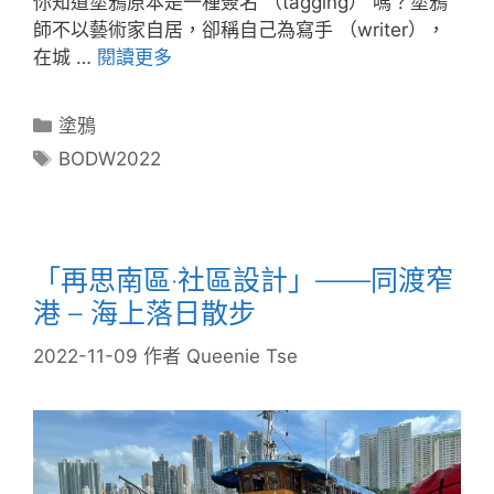
你知道塗鴉原本是一種簽名 （tagging） 嗎？塗鴉
師不以藝術家自居，卻稱自己為寫手 （writer），
在城 …
閱讀更多
塗鴉
BODW2022
「再思南區‧社區設計」——同渡窄
港 – 海上落日散步
2022-11-09
作者
Queenie Tse