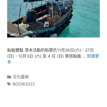
舢舨體驗 憑本活動的船票於11月26日(六)、27日
(日)、12月3日 (六) 及 4 日 (日) 乘搭舢舨 …
閱讀更
多
文化藝術
BODW2022