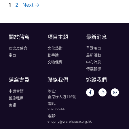
1
2
Next
→
關於蒲窩​
項目主題
最新消息
理念及使命
文化藝術
重點項目
宗旨
動手造
最新活動
文物保育
中心消息
傳媒報導
蒲窩會員
聯絡我們
追蹤我們
申請會籍
地址:
香港仔大道116號
設施租用
電話:
會訊
2873 2244
電郵:
enquiry@warehouse.org.hk